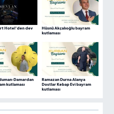
rt Hotel'den dev
Hüsnü Akçalıoğlu bayram
kutlaması
yduman-Damardan
Ramazan Durna Alanya
am kutlaması
Dostlar Kebap Evi bayram
kutlaması