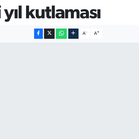
yıl kutlaması
-
+
A
A