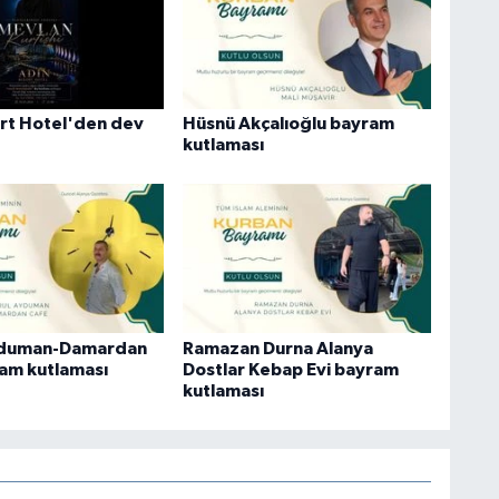
rt Hotel'den dev
Hüsnü Akçalıoğlu bayram
kutlaması
yduman-Damardan
Ramazan Durna Alanya
am kutlaması
Dostlar Kebap Evi bayram
kutlaması