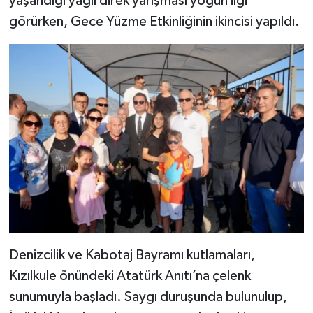
yaşandığı yağlı direk yarışması yoğun ilgi
görürken, Gece Yüzme Etkinliğinin ikincisi yapıldı.
Denizcilik ve Kabotaj Bayramı kutlamaları,
Kızılkule önündeki Atatürk Anıtı’na çelenk
sunumuyla başladı. Saygı duruşunda bulunulup,