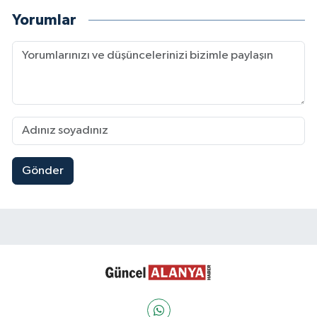
Yorumlar
Gönder