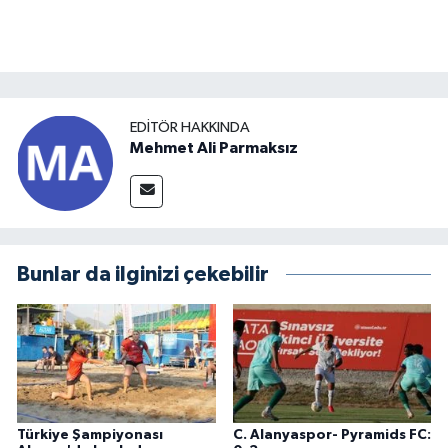
EDITÖR HAKKINDA
Mehmet Ali Parmaksız
Bunlar da ilginizi çekebilir
Türkiye Şampiyonası
C. Alanyaspor- Pyramids FC: