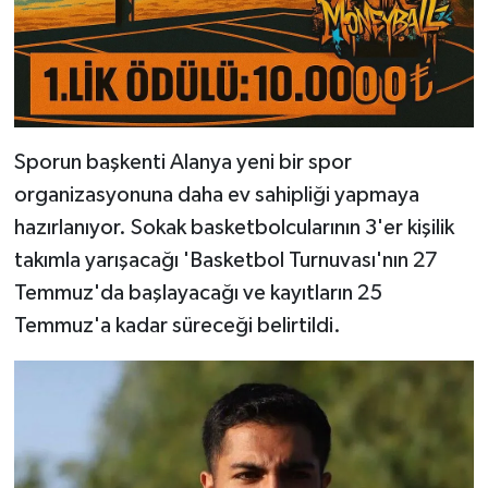
Sporun başkenti Alanya yeni bir spor
organizasyonuna daha ev sahipliği yapmaya
hazırlanıyor. Sokak basketbolcularının 3'er kişilik
takımla yarışacağı 'Basketbol Turnuvası'nın 27
Temmuz'da başlayacağı ve kayıtların 25
Temmuz'a kadar süreceği belirtildi.