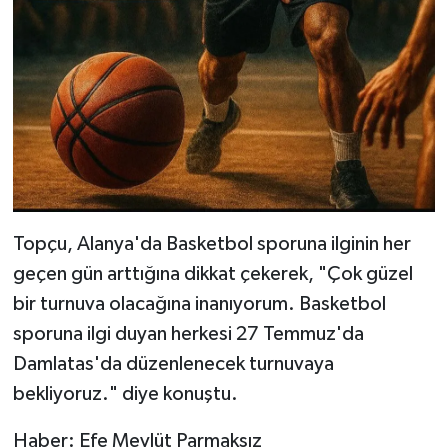
Topçu, Alanya'da Basketbol sporuna ilginin her
geçen gün arttığına dikkat çekerek, "Çok güzel
bir turnuva olacağına inanıyorum. Basketbol
sporuna ilgi duyan herkesi 27 Temmuz'da
Damlatas'da düzenlenecek turnuvaya
bekliyoruz." diye konuştu.
Haber: Efe Mevlüt Parmaksız