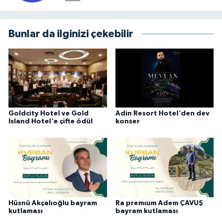
Bunlar da ilginizi çekebilir
Goldcity Hotel ve Gold
Adin Resort Hotel'den dev
Island Hotel'e çifte ödül
konser
Hüsnü Akçalıoğlu bayram
Ra premıum Adem ÇAVUŞ
kutlaması
bayram kutlaması