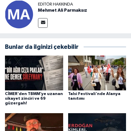
EDITÖR HAKKINDA
Mehmet Ali Parmaksız
Bunlar da ilginizi çekebilir
CİMER’den TBMM’ye uzanan
Talsi Festivali'nde Alanya
sikayet zinciri ve 69
tanıtımı
güzergah!