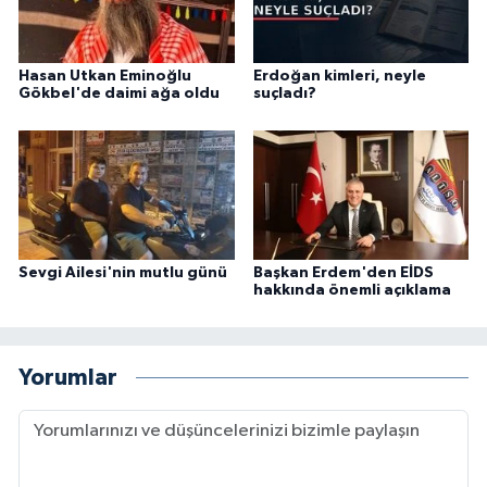
Hasan Utkan Eminoğlu
Erdoğan kimleri, neyle
Gökbel'de daimi ağa oldu
suçladı?
Sevgi Ailesi'nin mutlu günü
Başkan Erdem'den EİDS
hakkında önemli açıklama
Yorumlar