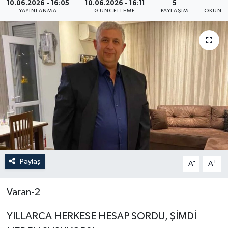
10.06.2026 - 16:05
10.06.2026 - 16:11
5
2
YAYINLANMA
GÜNCELLEME
PAYLAŞIM
OKUNMA
Paylaş
-
+
A
A
Varan-2
YILLARCA HERKESE HESAP SORDU, ŞİMDİ