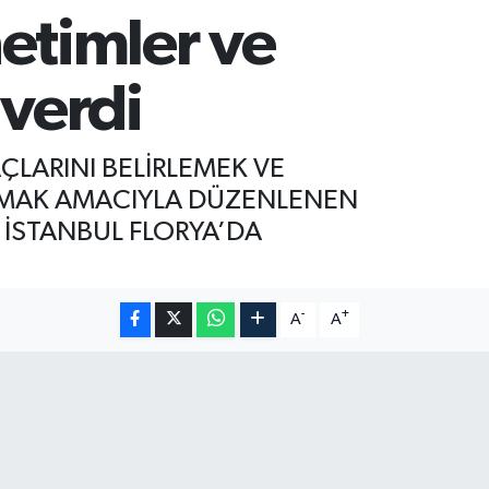
netimler ve
 verdi
LARINI BELİRLEMEK VE
NMAK AMACIYLA DÜZENLENEN
, İSTANBUL FLORYA’DA
-
+
A
A