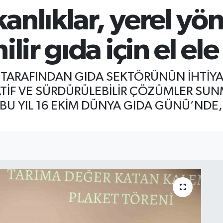
kanlıklar, yerel yö
lir gıda için el ele
TARAFINDAN GIDA SEKTÖRÜNÜN İHTİYAÇ
TİF VE SÜRDÜRÜLEBİLİR ÇÖZÜMLER SU
" BU YIL 16 EKİM DÜNYA GIDA GÜNÜ’NDE