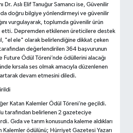
Dr. Aslı Elif Tanuğur Samancı ise, Güvenilir
da doğru bilgiye yönlendirmeyi ve güvenilir
ğını vurgulayarak, toplumda güvenilir ürün
ade etti. Depremden etkilenen üreticilere destek
l, "el ele" olarak belirlendiğine dikkat çeken
i tarafından değerlendirilen 364 başvurunun
 Future Ödül Töreni’nde ödüllerini alacağı
ünde kırsala ses olmak amacıyla düzenlenen
 artarak devam etmesini diledi.
rildi
ğer Katan Kalemler Ödül Töreni’ne geçildi.
lu tarafından belirlenen 2 gazeteciye
erdi. Gıda ve tarım konusunda kaleme aldıkları
n Kalemler ödülünü; Hürriyet Gazetesi Yazarı