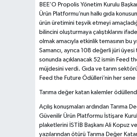
BEE’O Propolis Yönetim Kurulu Başkanı 
Ürün Platformu’nun halkı gıda konusun
ürün üretimini teşvik etmeyi amaçladı
bilincini oluşturmaya çalıştıklarını if
olmak amacıyla etkinlik temasının bu yı
Samancı, ayrıca 108 değerli jüri üyes
sonunda açıklanacak 52 ismin Feed the
müjdesini verdi. Gıda ve tarım sektör
Feed the Future Ödülleri’nin her sene
Tarıma değer katan kalemler ödüllendi
Açılış konuşmaları ardından Tarıma De
Güvenilir Ürün Platformu İstişare Kuru
plaketlerini İSTİB Başkanı Ali Kopuz v
yazılarından ötürü Tarıma Değer Kata