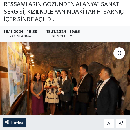
RESSAMLARIN GÖZÜNDEN ALANYA” SANAT
SERGİSİ, KIZILKULE YANINDAKİ TARİHİ SARNIÇ
İÇERİSİNDE AÇILDI.
18.11.2024 - 19:39
18.11.2024 - 19:55
YAYINLANMA
GÜNCELLEME
Paylaş
-
+
A
A