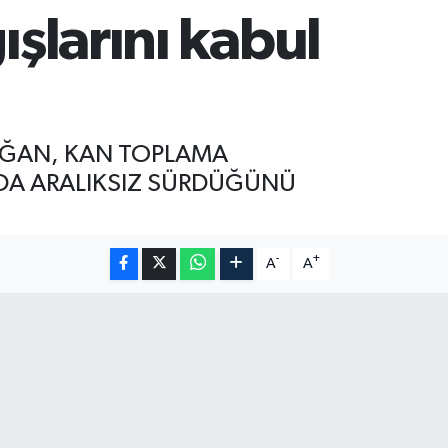
ışlarını kabul
DOĞAN, KAN TOPLAMA
RDA ARALIKSIZ SÜRDÜĞÜNÜ
-
+
A
A