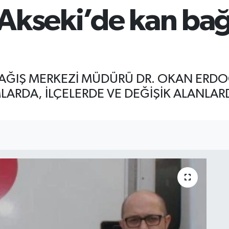
, Akseki’de kan bağ
 BAĞIŞ MERKEZİ MÜDÜRÜ DR. OKAN ER
ARDA, İLÇELERDE VE DEĞİŞİK ALANLA