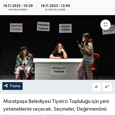
19.11.2023 - 10:29
19.11.2023 - 12:50
YAYINLANMA
GÜNCELLEME
Paylaş
-
+
A
A
Muratpaşa Belediyesi Tiyatro Topluluğu için yeni
yeteneklerini seçecek. Seçmeler, Değirmenönü