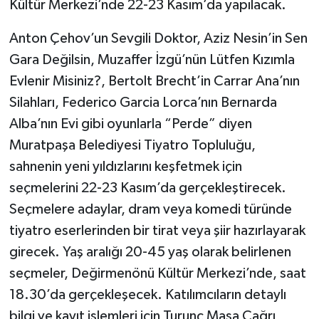
Kültür Merkezi’nde 22-23 Kasım’da yapılacak.
Anton Çehov’un Sevgili Doktor, Aziz Nesin’in Sen
Gara Değilsin, Muzaffer İzgü’nün Lütfen Kızımla
Evlenir Misiniz?, Bertolt Brecht’in Carrar Ana’nın
Silahları, Federico Garcia Lorca’nın Bernarda
Alba’nın Evi gibi oyunlarla “Perde” diyen
Muratpaşa Belediyesi Tiyatro Topluluğu,
sahnenin yeni yıldızlarını keşfetmek için
seçmelerini 22-23 Kasım’da gerçekleştirecek.
Seçmelere adaylar, dram veya komedi türünde
tiyatro eserlerinden bir tirat veya şiir hazırlayarak
girecek. Yaş aralığı 20-45 yaş olarak belirlenen
seçmeler, Değirmenönü Kültür Merkezi’nde, saat
18.30’da gerçekleşecek. Katılımcıların detaylı
bilgi ve kayıt işlemleri için Turunç Masa Çağrı