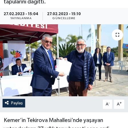
tapularını dağıttı.
27.02.2023 - 15:04
27.02.2023 - 15:10
YAYINLANMA
GÜNCELLEME
Paylaş
-
+
A
A
Kemer’in Tekirova Mahallesi’nde yaşayan