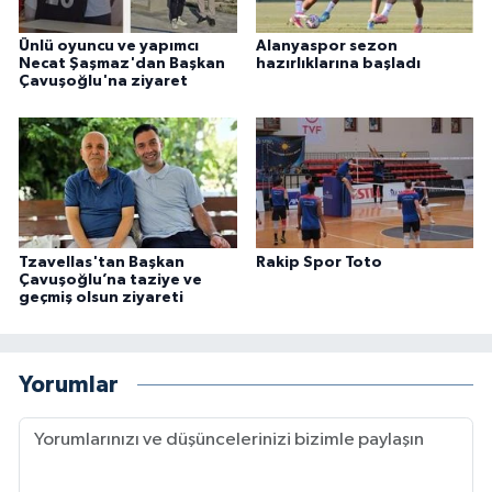
Ünlü oyuncu ve yapımcı
Alanyaspor sezon
Necat Şaşmaz'dan Başkan
hazırlıklarına başladı
Çavuşoğlu'na ziyaret
Tzavellas'tan Başkan
Rakip Spor Toto
Çavuşoğlu’na taziye ve
geçmiş olsun ziyareti
Yorumlar