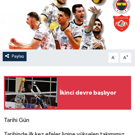
Paylaş
-
+
A
A
İkinci devre başlıyor
Tarihi Gün
Tarihinde ilk kez efeler ligine yükselen takımımız,