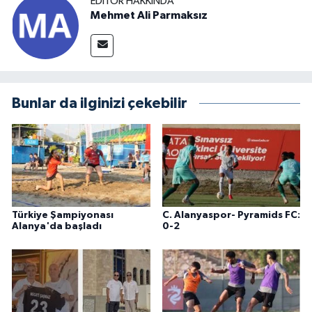
EDITÖR HAKKINDA
Mehmet Ali Parmaksız
Bunlar da ilginizi çekebilir
Türkiye Şampiyonası
C. Alanyaspor- Pyramids FC:
Alanya'da başladı
0-2