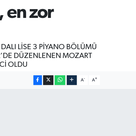
, en zor
DALI LİSE 3 PİYANO BÖLÜMÜ
İR’DE DÜZENLENEN MOZART
NCİ OLDU
-
+
A
A