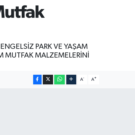
Mutfak
 ENGELSİZ PARK VE YAŞAM
TÜM MUTFAK MALZEMELERİNİ
-
+
A
A