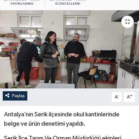
YAYINLANMA
GÜNCELLEME
Paylaş
-
+
A
A
Antalya’nın Serik ilçesinde okul kantinlerinde
belge ve ürün denetimi yapıldı.
Serik İlçe Tarım Ve Orman Müdürlüğü ekipleri,