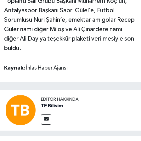
Toplantı Salı Grubu Başkanı Muharrem Koç’un,
Antalyaspor Başkanı Sabri Gülel’e, Futbol
Sorumlusu Nuri Şahin’e, emektar amigolar Recep
Güler namı diğer Miloş ve Ali Çınardere namı
diğer Ali Dayıya teşekkür plaketi verilmesiyle son
buldu.
Kaynak:
İhlas Haber Ajansı
EDITÖR HAKKINDA
TE Bilisim