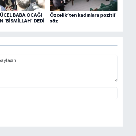
ÜCEL BABA OCAĞI
Özçelik’ten kadınlara pozitif
N ‘BİSMİLLAH’ DEDİ
söz