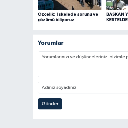
Özçelik: İskelede sorunu ve
BAŞKAN Y
çözümü biliyoruz
KESTELDE
Yorumlar
Gönder