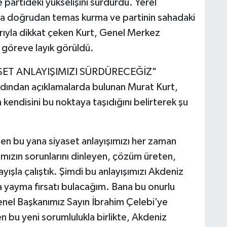
 partideki yükselişini sürdürdü. Yerel
lkla doğrudan temas kurma ve partinin sahadaki
arıyla dikkat çeken Kurt, Genel Merkez
r göreve layık görüldü.
SET ANLAYIŞIMIZI SÜRDÜRECEĞİZ"
rdından açıklamalarda bulunan Murat Kurt,
 kendisini bu noktaya taşıdığını belirterek şu
en bu yana siyaset anlayışımızı her zaman
kımızın sorunlarını dinleyen, çözüm üreten,
yışla çalıştık. Şimdi bu anlayışımızı Akdeniz
a yayma fırsatı bulacağım. Bana bu onurlu
enel Başkanımız Sayın İbrahim Çelebi’ye
 bu yeni sorumlulukla birlikte, Akdeniz