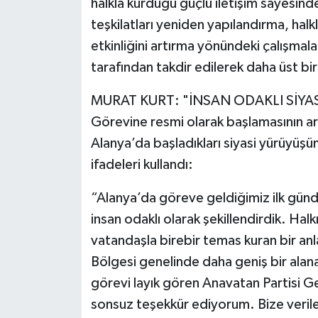
halkla kurduğu güçlü iletişim sayesinde
teşkilatları yeniden yapılandırma, ha
etkinliğini artırma yönündeki çalışmal
tarafından takdir edilerek daha üst bi
MURAT KURT: "İNSAN ODAKLI SİYA
Görevine resmi olarak başlamasının a
Alanya’da başladıkları siyasi yürüyüşün
ifadeleri kullandı:
“Alanya’da göreve geldiğimiz ilk günd
insan odaklı olarak şekillendirdik. Hal
vatandaşla birebir temas kuran bir anla
Bölgesi genelinde daha geniş bir alan
görevi layık gören Anavatan Partisi G
sonsuz teşekkür ediyorum. Bize verilen