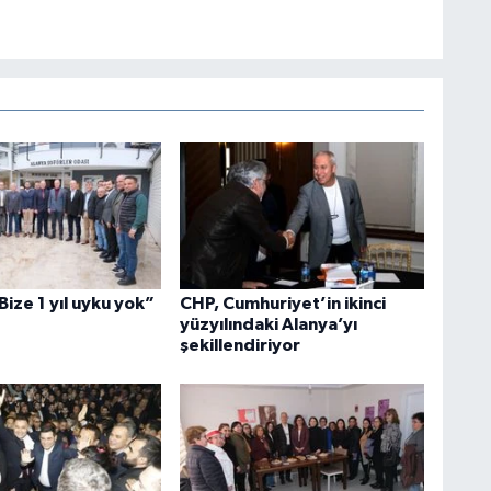
Bize 1 yıl uyku yok”
CHP, Cumhuriyet’in ikinci
yüzyılındaki Alanya’yı
şekillendiriyor