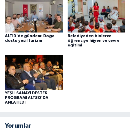
ALTİD'de gündem: Doğa
Belediyeden binlerce
dostu yeşil turizm
öğrenciye hijyen ve çevre
egitimi
YEŞİL SANAYİ DESTEK
PROGRAMI ALTSO’DA
ANLATILDI
Yorumlar