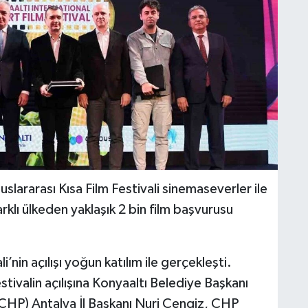
slararası Kısa Film Festivali sinemaseverler ile
arklı ülkeden yaklaşık 2 bin film başvurusu
i’nin açılışı yoğun katılım ile gerçekleşti.
tivalin açılışına Konyaaltı Belediye Başkanı
(CHP) Antalya İl Başkanı Nuri Cengiz, CHP