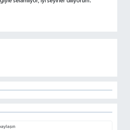
yle selamlıyor, iyi seyirler diliyorum.”