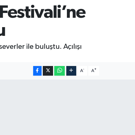
Festivali’ne
u
verler ile buluştu. Açılışı
-
+
A
A