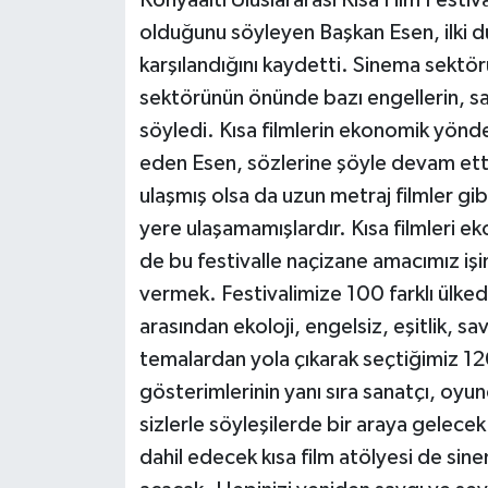
Konyaaltı Uluslararası Kısa Film Festiv
olduğunu söyleyen Başkan Esen, ilki d
karşılandığını kaydetti. Sinema sektör
sektörünün önünde bazı engellerin, sa
söyledi. Kısa filmlerin ekonomik yönd
eden Esen, sözlerine şöyle devam etti, 
ulaşmış olsa da uzun metraj filmler gibi
yere ulaşamamışlardır. Kısa filmleri e
de bu festivalle naçizane amacımız işi
vermek. Festivalimize 100 farklı ülked
arasından ekoloji, engelsiz, eşitlik, sa
temalardan yola çıkarak seçtiğimiz 120 
gösterimlerinin yanı sıra sanatçı, oyu
sizlerle söyleşilerde bir araya gelec
dahil edecek kısa film atölyesi de sin