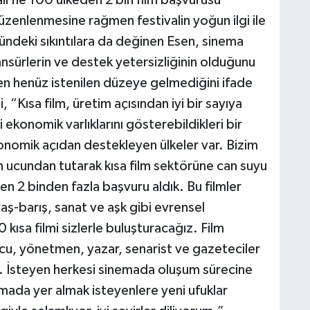
ali’ne 100 ülkeden 2 bin film başvurusu
üzenlenmesine rağmen festivalin yoğun ilgi ile
ündeki sıkıntılara da değinen Esen, sinema
nsürlerin ve destek yetersizliğinin olduğunu
en henüz istenilen düzeye gelmediğini ifade
“Kısa film, üretim açısından iyi bir sayıya
 ekonomik varlıklarını gösterebildikleri bir
konomik açıdan destekleyen ülkeler var. Bizim
n ucundan tutarak kısa film sektörüne can suyu
en 2 binden fazla başvuru aldık. Bu filmler
vaş-barış, sanat ve aşk gibi evrensel
kısa filmi sizlerle buluşturacağız. Film
ncu, yönetmen, yazar, senarist ve gazeteciler
ek. İsteyen herkesi sinemada oluşum sürecine
emada yer almak isteyenlere yeni ufuklar