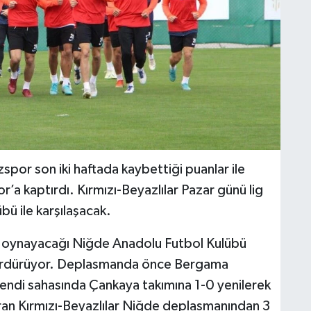
spor son iki haftada kaybettiği puanlar ile
r’a kaptırdı. Kırmızı-Beyazlılar Pazar günü lig
ü ile karşılaşacak.
oynayacağı Niğde Anadolu Futbol Kulübü
e sürdürüyor. Deplasmanda önce Bergama
kendi sahasında Çankaya takımına 1-0 yenilerek
ıran Kırmızı-Beyazlılar Niğde deplasmanından 3