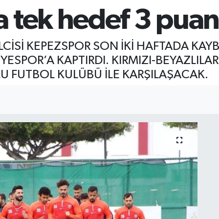
 tek hedef 3 pua
İLCİSİ KEPEZSPOR SON İKİ HAFTADA KAYB
SPOR’A KAPTIRDI. KIRMIZI-BEYAZLILA
FUTBOL KULÜBÜ İLE KARŞILAŞACAK.