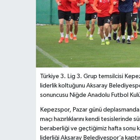
Türkiye 3. Lig 3. Grup temsilcisi Kepez
liderlik koltuğunu Aksaray Belediyespo
sonuncusu Niğde Anadolu Futbol Kulüb
Kepezspor, Pazar günü deplasmanda 
maçı hazırlıklarını kendi tesislerind
beraberliği ve geçtiğimiz hafta sonu 
liderliği Aksaray Belediyespor’a kapt