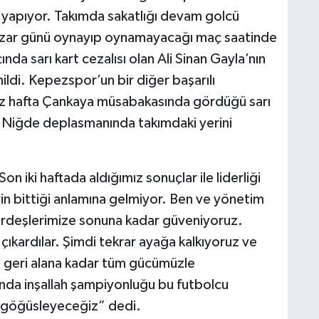
 yapıyor. Takımda sakatlığı devam golcü
zar günü oynayıp oynamayacağı maç saatinde
da sarı kart cezalısı olan Ali Sinan Gayla’nın
ildi. Kepezspor’un bir diğer başarılı
iz hafta Çankaya müsabakasında gördüğü sarı
e Niğde deplasmanında takımdaki yerini
n iki haftada aldığımız sonuçlar ile liderliği
in bittiği anlamına gelmiyor. Ben ve yönetim
kardeşlerimize sonuna kadar güveniyoruz.
çıkardılar. Şimdi tekrar ayağa kalkıyoruz ve
ği geri alana kadar tüm gücümüzle
unda inşallah şampiyonluğu bu futbolcu
pi göğüsleyeceğiz” dedi.