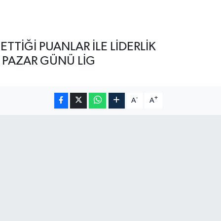
n
ETTİĞİ PUANLAR İLE LİDERLİK
R PAZAR GÜNÜ LİG
-
+
A
A