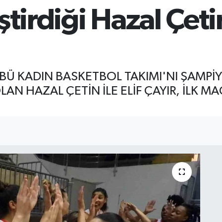
tirdiği Hazal Çetin 
ÜBÜ KADIN BASKETBOL TAKIMI'NI ŞAMP
LAN HAZAL ÇETİN İLE ELİF ÇAYIR, İLK 