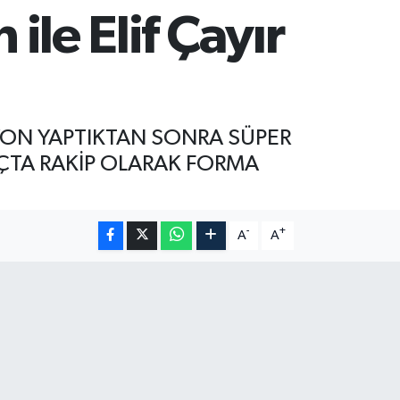
ile Elif Çayır
İYON YAPTIKTAN SONRA SÜPER
MAÇTA RAKİP OLARAK FORMA
-
+
A
A