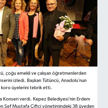
ü, çoğu emekli ve çalışan öğretmenlerden
erini izledi. Başkan Tütüncü, Anadolu’nun
koro üyelerini tebrik etti.
Konseri verdi. Kepez Belediyesi’nin Erdem
n Şef Mustafa Çiftçi yönetimindeki 38 üyeden