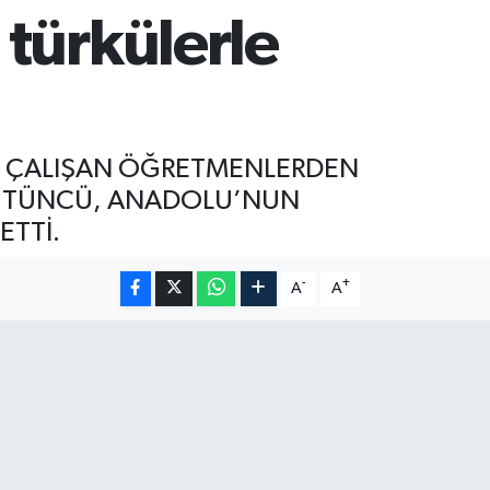
türkülerle
E ÇALIŞAN ÖĞRETMENLERDEN
TÜTÜNCÜ, ANADOLU’NUN
ETTİ.
-
+
A
A