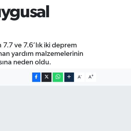
ygusal
7.7 ve 7.6’lık iki deprem
nan yardım malzemelerinin
sına neden oldu.
-
+
A
A