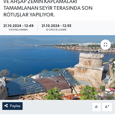
VE AHŞAP ZEMİN KAPLAMALARI
TAMAMLANAN SEYİR TERASINDA SON
RÖTUŞLAR YAPILIYOR.
21.10.2024 - 12:49
21.10.2024 - 12:55
YAYINLANMA
GÜNCELLEME
Paylaş
-
+
A
A