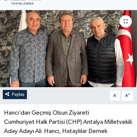
YAYINLANMA
Paylaş
-
+
A
A
Hancı’dan Geçmiş Olsun Ziyareti
Cumhuriyet Halk Partisi (CHP) Antalya Milletvekili
Aday Adayı Ali Hancı, Hataylılar Dernek