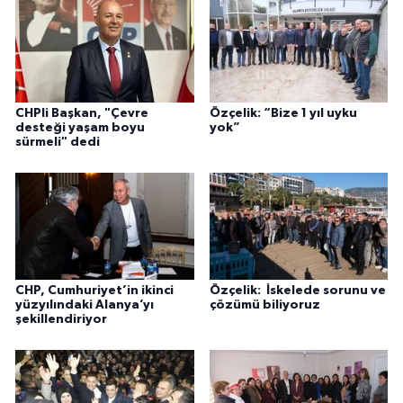
CHPli Başkan, "Çevre
Özçelik: “Bize 1 yıl uyku
desteği yaşam boyu
yok”
sürmeli" dedi
CHP, Cumhuriyet’in ikinci
Özçelik: İskelede sorunu ve
yüzyılındaki Alanya’yı
çözümü biliyoruz
şekillendiriyor