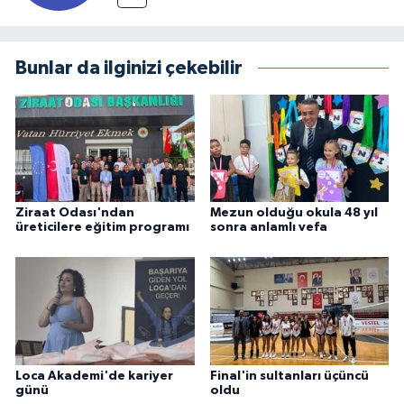
Bunlar da ilginizi çekebilir
Ziraat Odası'ndan
Mezun olduğu okula 48 yıl
üreticilere eğitim programı
sonra anlamlı vefa
Loca Akademi'de kariyer
Final'in sultanları üçüncü
günü
oldu