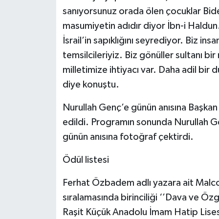
sanıyorsunuz orada ölen çocuklar Bid
masumiyetin adıdır diyor İbn-i Haldun
İsrail’in sapıklığını seyrediyor. Biz ins
temsilcileriyiz. Biz gönüller sultanı bi
milletimize ihtiyacı var. Daha adil bi
diye konuştu.
Nurullah Genç’e günün anısına Başkan
edildi. Programın sonunda Nurullah Gen
günün anısına fotoğraf çektirdi.
Ödül listesi
Ferhat Özbadem adlı yazara ait Malco
sıralamasında birinciliği ‘’Dava ve Öz
Raşit Küçük Anadolu İmam Hatip Lisesi