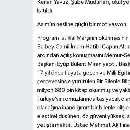
Kenan Yavuz, Şube Müdürleri, okul yöne
katıldı.
Asım’ın nesline güçlü bir motivasyon
Program İstiklal Marşının okunmasının
Balbey Camii İmam Hatibi Çapan Altındal
ardından açılış konuşmasını Memur-Sen
Başkanı Eyüp Bülent Miran yaptı. Başk
“7 yıl önce hayata geçen ve Milli Eğit
çerçevesinde yürütülen Bir Bilenle Bil
milyon 680 bin kitap okunmuş ve yakla
Türkiye’sini omuzlarında taşıyacak ola
olacağına inandığımız bir bilenle bilge
eleştirel düşünen, öz güveni yüksek, sana
yetiştirmektir. Üstad Mehmet Akif ina