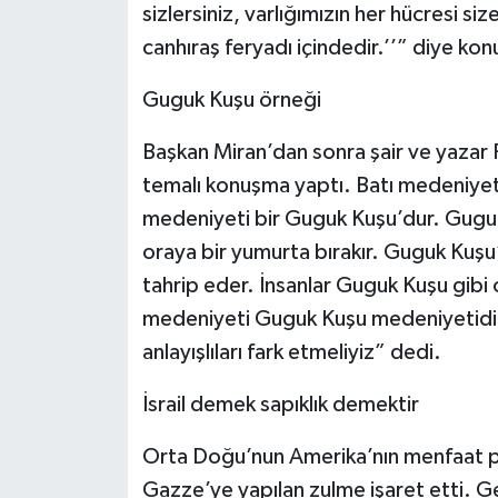
sizlersiniz, varlığımızın her hücresi s
canhıraş feryadı içindedir.’’” diye kon
Guguk Kuşu örneği
Başkan Miran’dan sonra şair ve yazar P
temalı konuşma yaptı. Batı medeniye
medeniyeti bir Guguk Kuşu’dur. Gugu
oraya bir yumurta bırakır. Guguk Kuş
tahrip eder. İnsanlar Guguk Kuşu gibi 
medeniyeti Guguk Kuşu medeniyetidir
anlayışlıları fark etmeliyiz” dedi.
İsrail demek sapıklık demektir
Orta Doğu’nun Amerika’nın menfaat pa
Gazze’ye yapılan zulme işaret etti. 