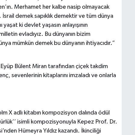
en’ın. Merhamet her kalbe nasip olmayacak
. İsrail demek sapıklık demektir ve tüm dünya
anı yaşat ki devlet yaşasın anlayışının
r milletin evladıyız. Bu dünyanın bizim
r dünya mümkün demek bu dünyanın ihtiyacıdır.”
 Eyüp Bülent Miran tarafından çiçek takdim
ç, sevenlerinin kitaplarını imzaladı ve onlarla
lm X adlı kitabın kompozisyon dalında ödül
gürlük’’ isimli kompozisyonuyla Kepez Prof. Dr.
’nden Hümeyra Yıldız kazandı. İkinciliği