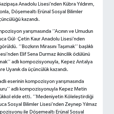
azipaşa Anadolu Lisesi’nden Kübra Yıldırım,
onla, Döşemealtı Erünal Sosyal Bilimler
üncülüğü kazandı.
ompozisyon yarışmasında ‘’Acının ve Umudun
uca Gül- Çetin Kaur Anadolu Lisesi’nden
görüldü. ‘’Bozkırın Mirasını Taşımak’’ başlıklı
i’nden Elif Sena Durmaz ikincilik ödülünü
kmak’’ adlı kompozisyonuyla, Kepez Antalya
e Uyanık da üçüncülük kazandı.
adlı eserinin kompozisyon yarışmasında
vvuru’’ adlı kompozisyonuyla Kepez Metin
kkol elde etti. ‘’Medeniyetin Köleleştirdiği
uca Sosyal Bilimler Lisesi’nden Zeynep Yılmaz
kompozisyonu ile Döşemealtı Erünal Sosyal