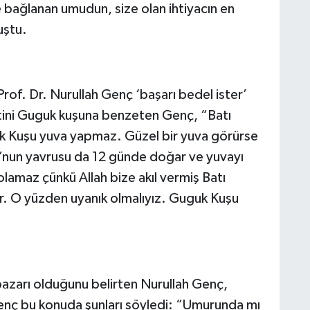
ize bağlanan umudun, size olan ihtiyacın en
uştu.
rof. Dr. Nurullah Genç ‘başarı bedel ister’
tini Guguk kuşuna benzeten Genç, “Batı
k Kuşu yuva yapmaz. Güzel bir yuva görürse
u’nun yavrusu da 12 günde doğar ve yuvayı
olamaz çünkü Allah bize akıl vermiş Batı
. O yüzden uyanık olmalıyız. Guguk Kuşu
zarı olduğunu belirten Nurullah Genç,
Genç bu konuda şunları söyledi: “Umurunda mı