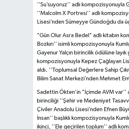
‘’Su’suyoruz’’ adlı kompozisyonuyla G
‘‘Malcolm X Portresi’’ adlı kompozisy
Lisesi’nden Sümeyye Gündoğdu da üç
"Gün Olur Asra Bedel" adlı kitabın k
Bozkırı’’ isimli kompozisyonuyla Kuml
Gayenur Yalçın birincilik ödülüne layık 
kompozisyonuyla Kepez Çağlayan Lises
aldı. ‘‘Toplumsal Değerlere Sahip Çı
Bilim Sanat Merkezi’nden Mehmet Emr
Sadettin Ökten’in "İçimde AVM var’’ 
birinciliği ‘’Şehir ve Medeniyet Tasa
Çiviler Anadolu Lisesi’nden Efnen Büyü
İnsan’’ başlıklı kompozisyonuyla Kuml
ikinci, ‘’Ele geçirilen toplum’’ adlı 