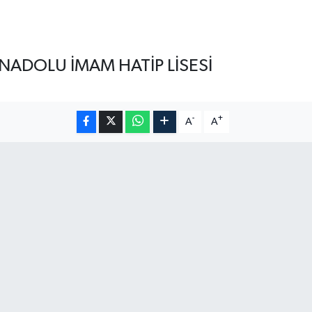
ANADOLU İMAM HATİP LİSESİ
-
+
A
A