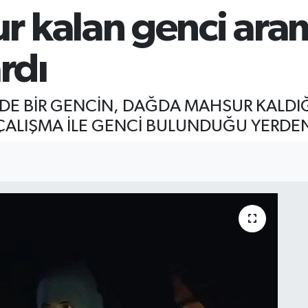
 kalan genci ara
rdı
NDE BİR GENCİN, DAĞDA MAHSUR KALDI
R ÇALIŞMA İLE GENCİ BULUNDUĞU YERDE