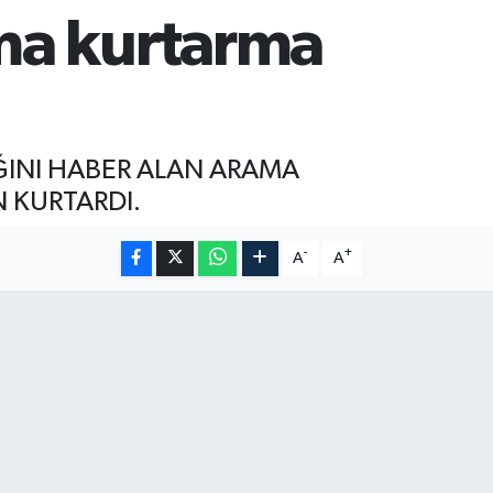
ma kurtarma
ĞINI HABER ALAN ARAMA
N KURTARDI.
-
+
A
A