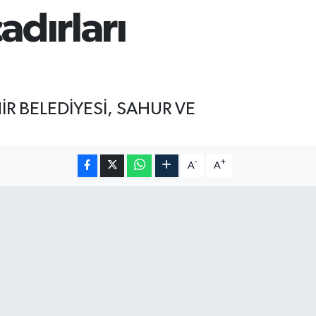
adırları
R BELEDİYESİ, SAHUR VE
-
+
A
A