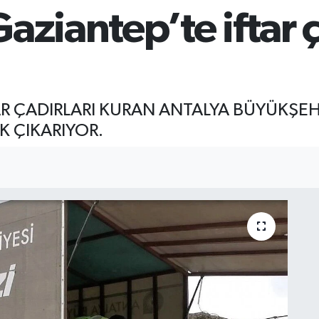
aziantep’te iftar ç
AR ÇADIRLARI KURAN ANTALYA BÜYÜKŞEHİ
EK ÇIKARIYOR.