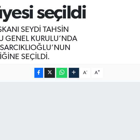
esi seçildi
KANI SEYDİ TAHSİN
CU GENEL KURULU’NDA
İSARCIKLIOĞLU’NUN
ĞİNE SEÇİLDİ.
-
+
A
A