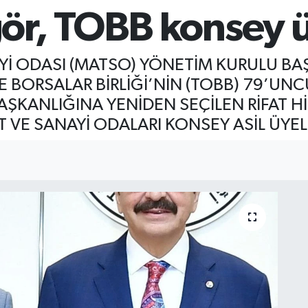
r, TOBB konsey üy
İ ODASI (MATSO) YÖNETİM KURULU BAŞ
 BORSALAR BİRLİĞİ’NİN (TOBB) 79’UN
ŞKANLIĞINA YENİDEN SEÇİLEN RİFAT H
VE SANAYİ ODALARI KONSEY ASİL ÜYELİ