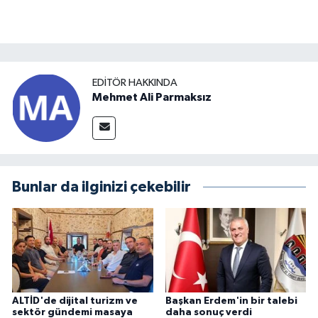
EDITÖR HAKKINDA
Mehmet Ali Parmaksız
Bunlar da ilginizi çekebilir
ALTİD'de dijital turizm ve
Başkan Erdem'in bir talebi
sektör gündemi masaya
daha sonuç verdi