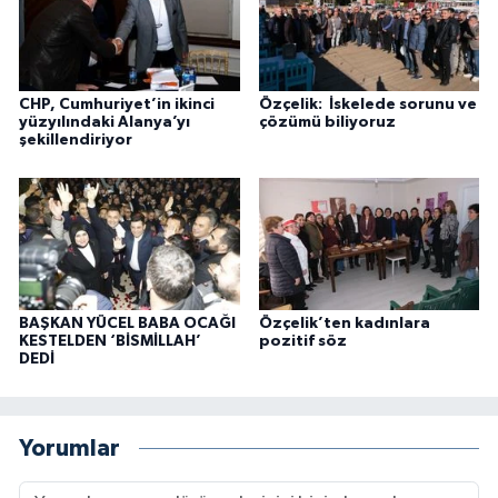
CHP, Cumhuriyet’in ikinci
Özçelik: İskelede sorunu ve
yüzyılındaki Alanya’yı
çözümü biliyoruz
şekillendiriyor
BAŞKAN YÜCEL BABA OCAĞI
Özçelik’ten kadınlara
KESTELDEN ‘BİSMİLLAH’
pozitif söz
DEDİ
Yorumlar