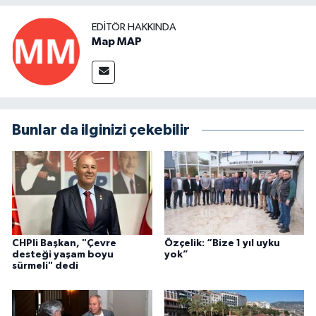
EDITÖR HAKKINDA
Map MAP
Bunlar da ilginizi çekebilir
CHPli Başkan, "Çevre
Özçelik: “Bize 1 yıl uyku
desteği yaşam boyu
yok”
sürmeli" dedi