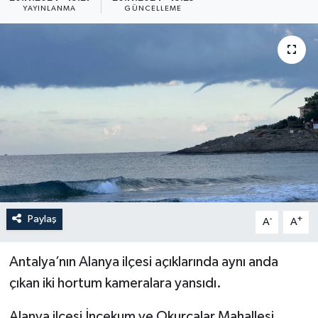
YAYINLANMA
GÜNCELLEME
Paylaş
-
+
A
A
Antalya’nın Alanya ilçesi açıklarında aynı anda
çıkan iki hortum kameralara yansıdı.
Alanya ilçesi İncekum ve Okurcalar Mahallesi