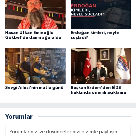
Hasan Utkan Eminoğlu
Erdoğan kimleri, neyle
Gökbel'de daimi ağa oldu
suçladı?
Sevgi Ailesi'nin mutlu günü
Başkan Erdem'den EİDS
hakkında önemli açıklama
Yorumlar