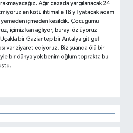
ırakmayacağız. Ağır cezada yargılanacak 24
 etmiyoruz en kötü ihtimalle 18 yıl yatacak adam
, yemeden içmeden kesildik. Çocuğumu
z, içimiz kan ağlıyor, burayı özlüyoruz
çakla bir Gaziantep bir Antalya git gel
ı var ziyaret ediyoruz. Biz şuanda ölü bir
böyle bir dünya yok benim oğlum toprakta bu
uştu.