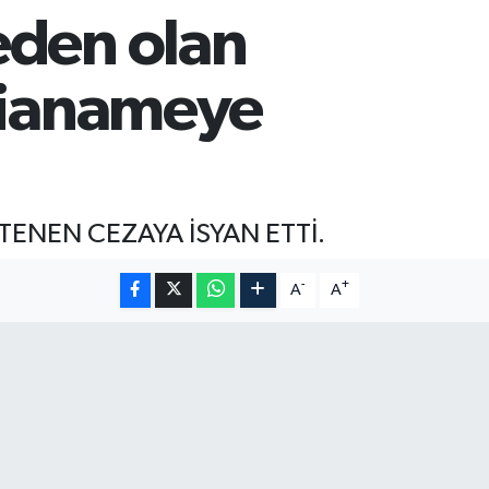
eden olan
ddianameye
NEN CEZAYA İSYAN ETTİ.
-
+
A
A