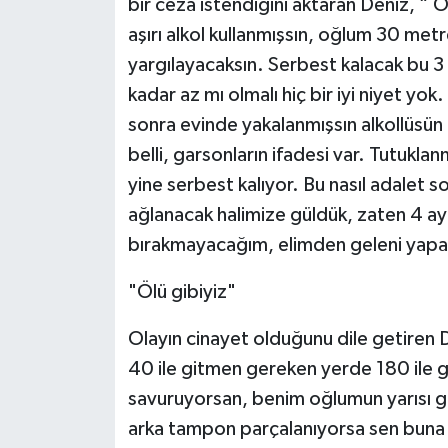
bir ceza istendiğini aktaran Deniz, “ 
aşırı alkol kullanmışsın, oğlum 30 met
yargılayacaksın. Serbest kalacak bu 3 y
kadar az mı olmalı hiç bir iyi niyet yok
sonra evinde yakalanmışsın alkollüsün 
belli, garsonların ifadesi var. Tutuklan
yine serbest kalıyor. Bu nasıl adalet
ağlanacak halimize güldük, zaten 4 aydı
bırakmayacağım, elimden geleni yap
"Ölü gibiyiz"
Olayın cinayet olduğunu dile getiren 
40 ile gitmen gereken yerde 180 ile g
savuruyorsan, benim oğlumun yarısı gi
arka tampon parçalanıyorsa sen buna 