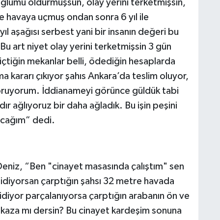
Oğlumu öldürmüşsün, olay yerini terketmişsin,
re havaya uçmuş ondan sonra 6 yıl ile
ıl aşağısı serbest yani bir insanın değeri bu
. Bu art niyet olay yerini terketmişsin 3 gün
içtiğin mekanlar belli, ödediğin hesaplarda
ma kararı çıkıyor şahıs Ankara’da teslim oluyor,
 soruyorum. İddianameyi görünce güldük tabi
r ağlıyoruz bir daha ağladık. Bu işin peşini
acağım” dedi.
Deniz, “Ben "cinayet masasında çalıştım" sen
idiyorsan çarptığın şahsı 32 metre havada
diyor parçalanıyorsa çarptığın arabanın ön ve
kaza mı dersin? Bu cinayet kardeşim sonuna